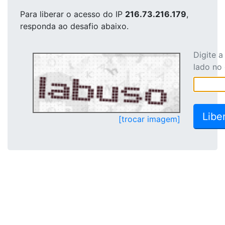
Para liberar o acesso
do IP
216.73.216.179
,
responda ao desafio abaixo.
Digite 
lado no
[trocar imagem]