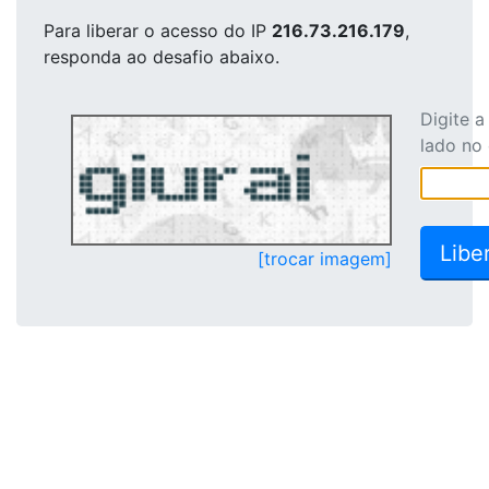
Para liberar o acesso
do IP
216.73.216.179
,
responda ao desafio abaixo.
Digite 
lado no
[trocar imagem]