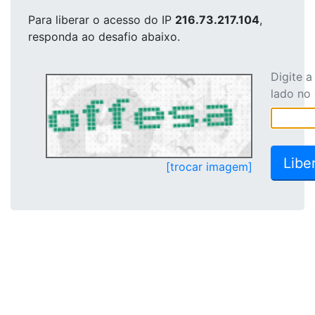
Para liberar o acesso
do IP
216.73.217.104
,
responda ao desafio abaixo.
Digite 
lado no
[trocar imagem]