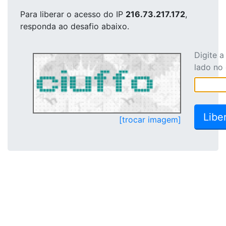
Para liberar o acesso
do IP
216.73.217.172
,
responda ao desafio abaixo.
Digite 
lado no
[trocar imagem]