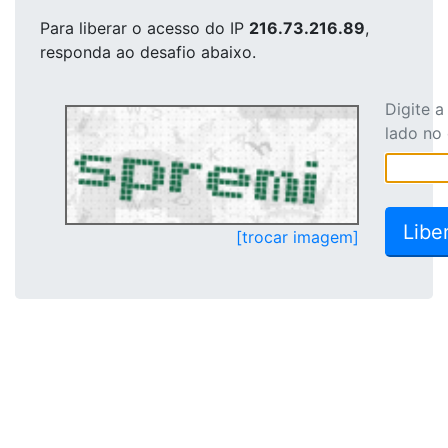
Para liberar o acesso
do IP
216.73.216.89
,
responda ao desafio abaixo.
Digite 
lado no
[trocar imagem]