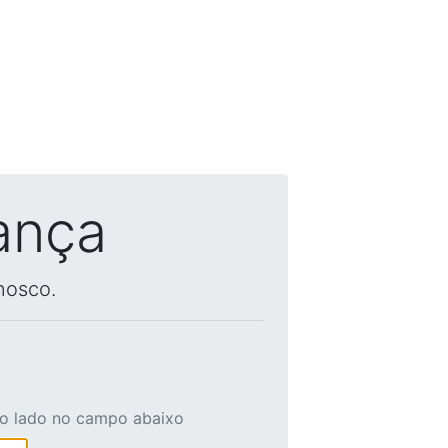
ança
nosco.
ao lado no campo abaixo