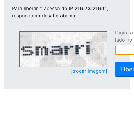
Para liberar o acesso
do IP
216.73.216.11
,
responda ao desafio abaixo.
Digite 
lado no
[trocar imagem]