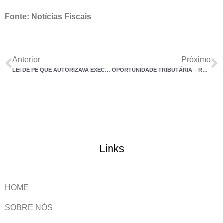
Fonte: Notícias Fiscais
Anterior
Próximo
LEI DE PE QUE AUTORIZAVA EXECUTIVO A USAR DEPÓSITOS JUDICIAIS É INCONSTITUCIONAL
OPORTUNIDADE TRIBUTÁRIA – RECUPERAÇÃO DE PIS E COFINS SOBRE DESCONTOS E E/OU BONIFICAÇÕES NO PAGAMENTO DE PASSIVOS FINANCEIROS E TRIBUTÁRIOS
Links
HOME
SOBRE NÓS