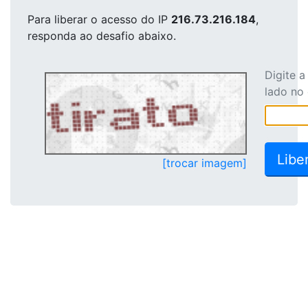
Para liberar o acesso
do IP
216.73.216.184
,
responda ao desafio abaixo.
Digite 
lado no
[trocar imagem]