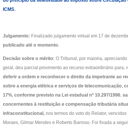
do princípio da seletividade ao Imposto sobre Circulação
ICMS.
Julgamento:
Finalizado julgamento virtual em 17 de dezemb
publicado até o momento.
Decisão sobre o mérito:
O Tribunal, por maioria, apreciand
geral, deu parcial provimento ao recurso extraordinário para,
deferir a ordem e reconhecer o direito da impetrante ao 
sobre a energia elétrica e serviços de telecomunicação, c
17%, conforme previsto na Lei estadual nº 10.297/1996
,
sa
concernentes à restituição e compensação tributária sit
infraconstitucional,
nos termos do voto do Relator, vencidos 
Moraes, Gilmar Mendes e Roberto Barroso. Foi fixada a segui