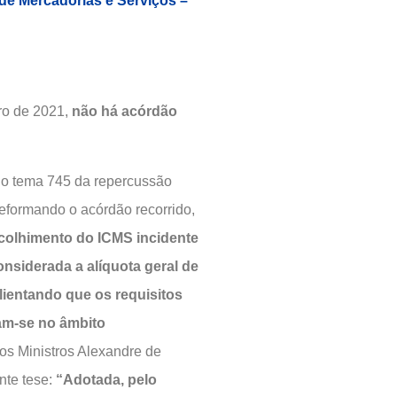
 de Mercadorias e Serviços –
ro de 2021,
não há acórdão
o o tema 745 da repercussão
 reformando o acórdão recorrido,
recolhimento do ICMS incidente
onsiderada a alíquota geral de
lientando que os requisitos
uam-se no âmbito
os Ministros Alexandre de
nte tese:
“Adotada, pelo