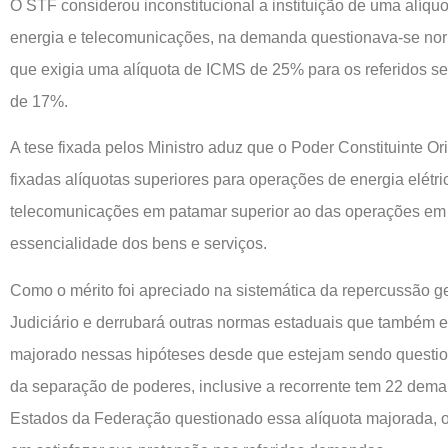
O STF considerou inconstitucional a instituição de uma alíq
energia e telecomunicações, na demanda questionava-se no
que exigia uma alíquota de ICMS de 25% para os referidos set
de 17%.
A tese fixada pelos Ministro aduz que o Poder Constituinte Or
fixadas alíquotas superiores para operações de energia elétri
telecomunicações em patamar superior ao das operações em g
essencialidade dos bens e serviços.
Como o mérito foi apreciado na sistemática da repercussão ger
Judiciário e derrubará outras normas estaduais que também 
majorado nessas hipóteses desde que estejam sendo question
da separação de poderes, inclusive a recorrente tem 22 dem
Estados da Federação questionado essa alíquota majorada, ou