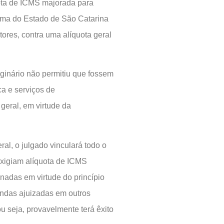
uota de ICMS majorada para
rma do Estado de São Catarina
ores, contra uma alíquota geral
iginário não permitiu que fossem
ca e serviços de
eral, em virtude da
al, o julgado vinculará todo o
exigiam alíquota de ICMS
adas em virtude do princípio
andas ajuizadas em outros
 seja, provavelmente terá êxito