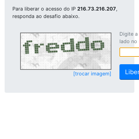
Para liberar o acesso
do IP
216.73.216.207
,
responda ao desafio abaixo.
Digite 
lado no
[trocar imagem]