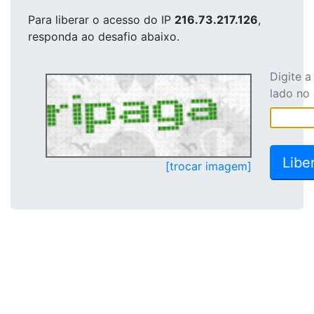
Para liberar o acesso
do IP
216.73.217.126
,
responda ao desafio abaixo.
Digite 
lado no
[trocar imagem]