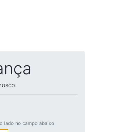
ança
nosco.
ao lado no campo abaixo