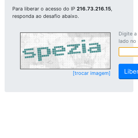
Para liberar o acesso
do IP
216.73.216.15
,
responda ao desafio abaixo.
Digite 
lado no
[trocar imagem]