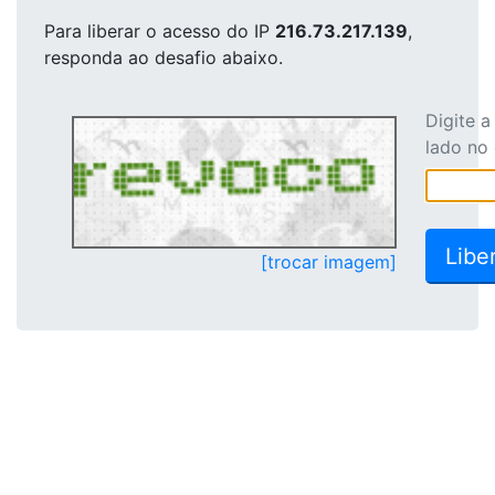
Para liberar o acesso
do IP
216.73.217.139
,
responda ao desafio abaixo.
Digite 
lado no
[trocar imagem]