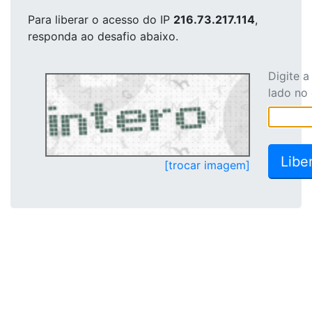
Para liberar o acesso
do IP
216.73.217.114
,
responda ao desafio abaixo.
Digite 
lado no
[trocar imagem]