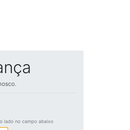
ança
nosco.
ao lado no campo abaixo