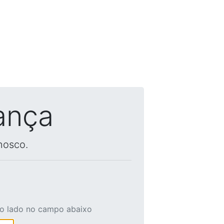
ança
nosco.
ao lado no campo abaixo