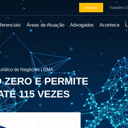
Acesso
Trabalhe C
ferenciais
Áreas de Atuação
Advogados
Acontece
urídico de Negócios | RMA
O ZERO E PERMITE
TÉ 115 VEZES