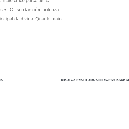
em até cinco parcelas. O
eses. O fisco também autoriza
ncipal da dívida. Quanto maior
IS
TRIBUTOS RESTITUÍDOS INTEGRAM BASE DE