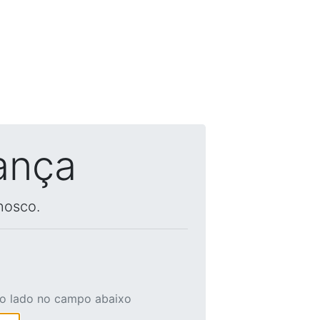
ança
nosco.
ao lado no campo abaixo