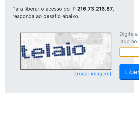
Para liberar o acesso
do IP
216.73.216.87
,
responda ao desafio abaixo.
Digite 
lado no
[trocar imagem]