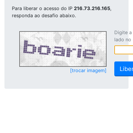
Para liberar o acesso
do IP
216.73.216.165
,
responda ao desafio abaixo.
Digite 
lado no
[trocar imagem]