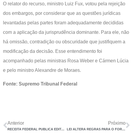
O relator do recurso, ministro Luiz Fux, votou pela rejeição
dos embargos, por considerar que as questões jurídicas
levantadas pelas partes foram adequadamente decididas
com a aplicação da jurisprudência dominante. Para ele, não
há omissão, contradição ou obscuridade que justifiquem a
modificação da decisão. Esse entendimento foi
acompanhado pelas ministras Rosa Weber e Cármen Lúcia
e pelo ministro Alexandre de Moraes.
Fonte: Supremo Tribunal Federal
Anterior
Próximo
RECEITA FEDERAL PUBLICA EDITAIS QUE REGULAMENTAM ADESÃO À TRANSAÇÃO TRIBUTÁRIA PARA CRÉDITOS DE PEQUENO VALOR E CRÉDITOS IRRECUPERÁVEIS
LEI ALTERA REGRAS PARA O FORNECIMENTO DE ALIMENTAÇÃO E PARA O CONTRATO DE TELETRABALHO