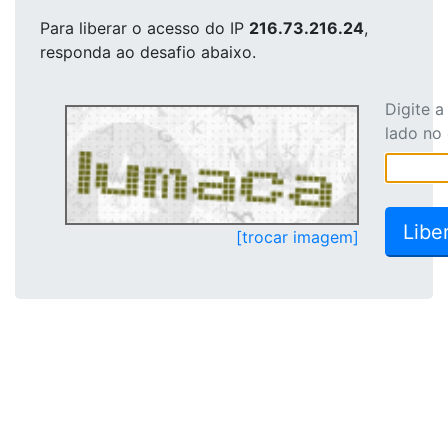
Para liberar o acesso
do IP
216.73.216.24
,
responda ao desafio abaixo.
Digite 
lado no
[trocar imagem]