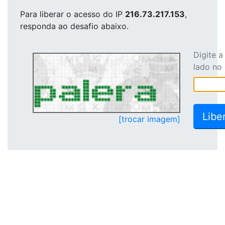
Para liberar o acesso
do IP
216.73.217.153
,
responda ao desafio abaixo.
Digite 
lado no
[trocar imagem]