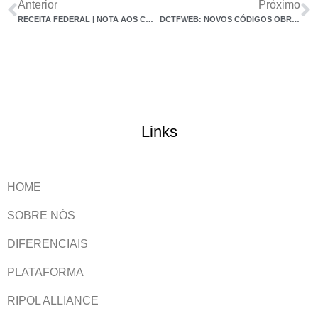
Anterior
Próximo
RECEITA FEDERAL | NOTA AOS CONTRIBUINTES – EFD CONTRIBUIÇÕES/MP Nº 1.159, DE JANEIRO DE 2023.
DCTFWEB: NOVOS CÓDIGOS OBRIGATÓRIOS DO IMPOSTO DE RENDA RETIDO NA FONTE SOBRE RENDIMENTOS DO TRABALHO
Links
HOME
SOBRE NÓS
DIFERENCIAIS
PLATAFORMA
RIPOL ALLIANCE