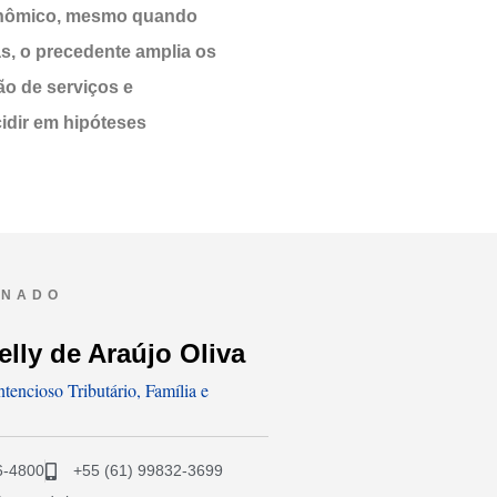
conômico, mesmo quando
s, o precedente amplia os
ão de serviços e
cidir em hipóteses
ONADO
elly de Araújo Oliva
encioso Tributário, Família e
6-4800
+55 (61) 99832-3699