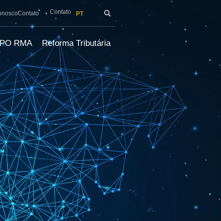
Contato
onosco
Contato
PT
LPO RMA
Reforma Tributária