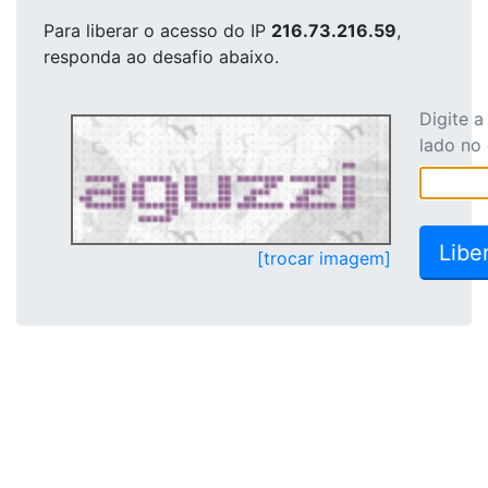
Para liberar o acesso
do IP
216.73.216.59
,
responda ao desafio abaixo.
Digite 
lado no
[trocar imagem]