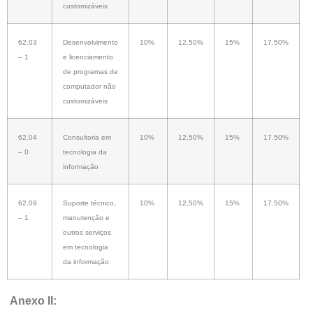
customizáveis
62.03
Desenvolvimento
10%
12,50%
15%
17.50%
– 1
e licenciamento
de programas de
computador não
customizáveis
62.04
Consultoria em
10%
12,50%
15%
17.50%
– 0
tecnologia da
informação
62.09
Suporte técnico,
10%
12,50%
15%
17.50%
– 1
manutenção e
outros serviços
em tecnologia
da informação
Anexo II: