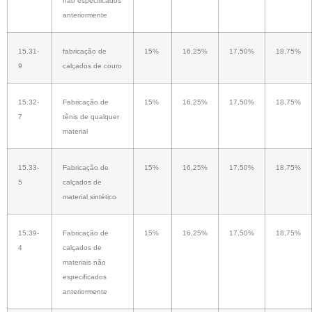
não especificados
anteriormente
15.31-
fabricação de
15%
16,25%
17,50%
18,75%
9
calçados de couro
15.32-
Fabricação de
15%
16,25%
17,50%
18,75%
7
tênis de qualquer
material
15.33-
Fabricação de
15%
16,25%
17,50%
18,75%
5
calçados de
material sintético
15.39-
Fabricação de
15%
16,25%
17,50%
18,75%
4
calçados de
materiais não
especificados
anteriormente