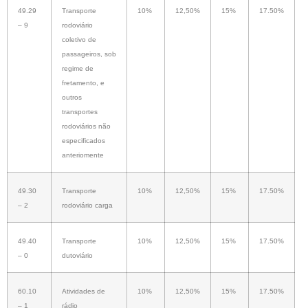
49.29
Transporte
10%
12,50%
15%
17.50%
– 9
rodoviário
coletivo de
passageiros, sob
regime de
fretamento, e
outros
transportes
rodoviários não
especificados
anteriomente
49.30
Transporte
10%
12,50%
15%
17.50%
– 2
rodoviário carga
49.40
Transporte
10%
12,50%
15%
17.50%
– 0
dutoviário
60.10
Atividades de
10%
12,50%
15%
17.50%
– 1
rádio