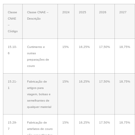
Classe
Classe CNAE –
2024
2025
2026
2027
CNAE
Descrição
–
Código
15.10-
Curtimento e
15%
16,25%
17,50%
18,75%
6
outras
preparações de
couro
15.21-
Fabricação de
15%
16,25%
17,50%
18,75%
1
artigos para
viagem, bolsas e
semelhantes de
qualquer material
15.29-
Fabricação de
15%
16,25%
17,50%
18,75%
7
artefatos de couro