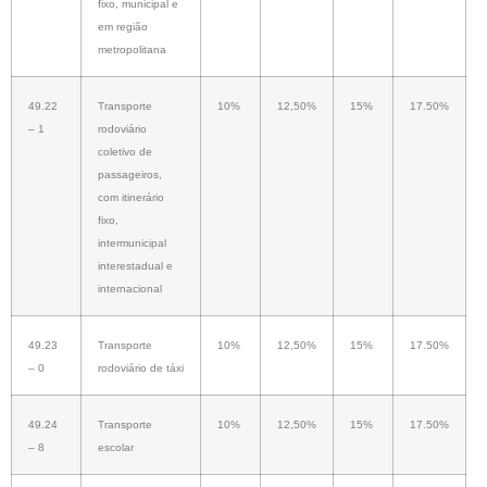
fixo, municipal e
em região
metropolitana
49.22
Transporte
10%
12,50%
15%
17.50%
– 1
rodoviário
coletivo de
passageiros,
com itinerário
fixo,
intermunicipal
interestadual e
internacional
49.23
Transporte
10%
12,50%
15%
17.50%
– 0
rodoviário de táxi
49.24
Transporte
10%
12,50%
15%
17.50%
– 8
escolar