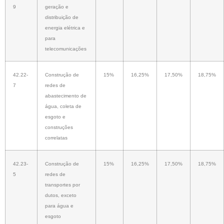
9
geração e
distribuição de
energia elétrica e
para
telecomunicações
42.22-
Construção de
15%
16,25%
17,50%
18,75%
7
redes de
abastecimento de
água, coleta de
esgoto e
construções
correlatas
42.23-
Construção de
15%
16,25%
17,50%
18,75%
5
redes de
transportes por
dutos, exceto
para água e
esgoto