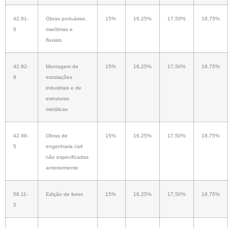
42.91-
Obras portuárias,
15%
16,25%
17,50%
18,75%
0
marítimas e
fluviais
42.92-
Montagem de
15%
16,25%
17,50%
18,75%
8
instalações
industriais e de
estruturas
metálicas
42.99-
Obras de
15%
16,25%
17,50%
18,75%
5
engenharia civil
não especificadas
anteriormente
58.11-
Edição de livros
15%
16,25%
17,50%
18,75%
5