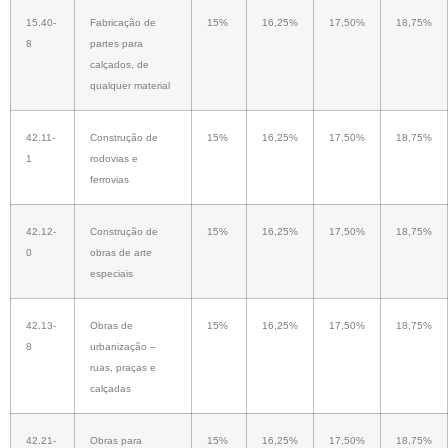
15.40-
Fabricação de
15%
16,25%
17,50%
18,75%
8
partes para
calçados, de
qualquer material
42.11-
Construção de
15%
16,25%
17,50%
18,75%
1
rodovias e
ferrovias
42.12-
Construção de
15%
16,25%
17,50%
18,75%
0
obras de arte
especiais
42.13-
Obras de
15%
16,25%
17,50%
18,75%
8
urbanização –
ruas, praças e
calçadas
42.21-
Obras para
15%
16,25%
17,50%
18,75%