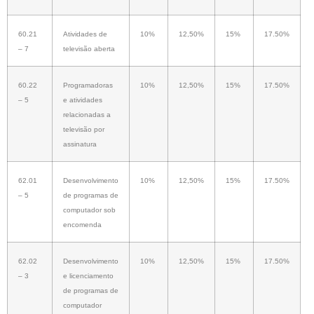
60.21
Atividades de
10%
12,50%
15%
17.50%
– 7
televisão aberta
60.22
Programadoras
10%
12,50%
15%
17.50%
– 5
e atividades
relacionadas a
televisão por
assinatura
62.01
Desenvolvimento
10%
12,50%
15%
17.50%
– 5
de programas de
computador sob
encomenda
62.02
Desenvolvimento
10%
12,50%
15%
17.50%
– 3
e licenciamento
de programas de
computador