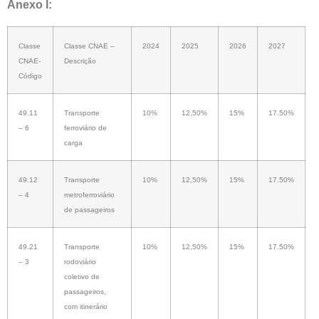
Anexo I:
Classe
Classe CNAE –
2024
2025
2026
2027
CNAE-
Descrição
Código
49.11
Transporte
10%
12,50%
15%
17.50%
– 6
ferroviário de
carga
49.12
Transporte
10%
12,50%
15%
17.50%
– 4
metroferroviário
de passageiros
49.21
Transporte
10%
12,50%
15%
17.50%
– 3
rodoviário
coletivo de
passageiros,
com itinerário