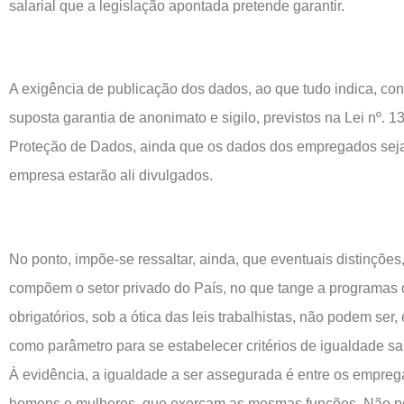
salarial que a legislação apontada pretende garantir.
A exigência de publicação dos dados, ao que tudo indica, con
suposta garantia de anonimato e sigilo, previstos na Lei nº. 1
Proteção de Dados, ainda que os dados dos empregados sej
empresa estarão ali divulgados.
No ponto, impõe-se ressaltar, ainda, que eventuais distinçõe
compõem o setor privado do País, no que tange a programas d
obrigatórios, sob a ótica das leis trabalhistas, não podem ser,
como parâmetro para se estabelecer critérios de igualdade sa
À evidência, a igualdade a ser assegurada é entre os empr
homens e mulheres, que exerçam as mesmas funções. Não por