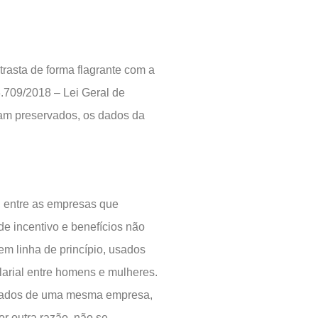
trasta de forma flagrante com a
3.709/2018 – Lei Geral de
am preservados, os dados da
s, entre as empresas que
e incentivo e benefícios não
 em linha de princípio, usados
larial entre homens e mulheres.
egados de uma mesma empresa,
 outra razão, não se