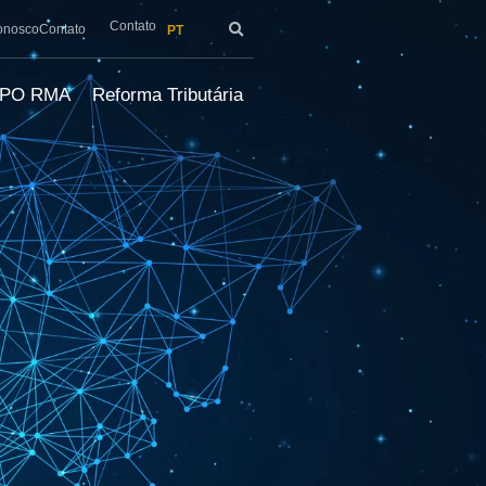
Contato
onosco
Contato
PT
LPO RMA
Reforma Tributária