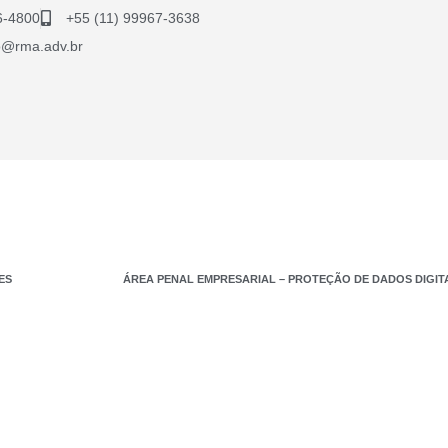
6-4800
+55 (11) 99967-3638
lo@rma.adv.br
ES