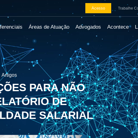
Acesso
Trabalhe C
ferenciais
Áreas de Atuação
Advogados
Acontece
Artigos
ÇÕES PARA NÃO
ELATÓRIO DE
ALDADE SALARIAL