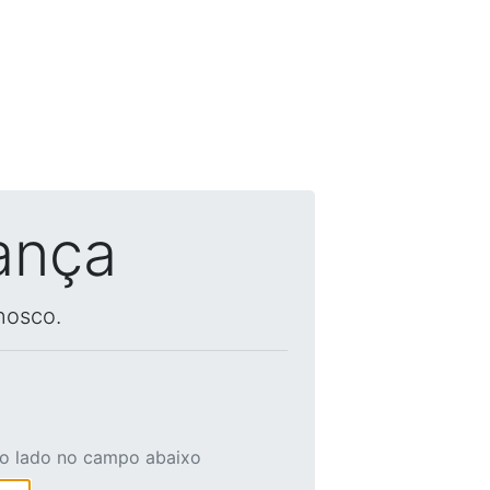
ança
nosco.
ao lado no campo abaixo