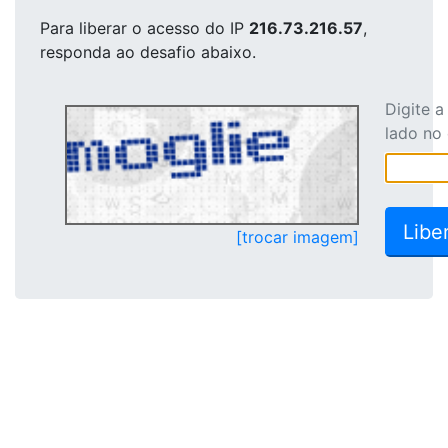
Para liberar o acesso
do IP
216.73.216.57
,
responda ao desafio abaixo.
Digite 
lado no
[trocar imagem]