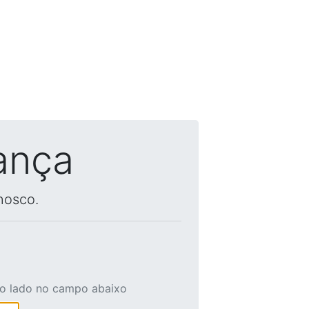
ança
nosco.
ao lado no campo abaixo