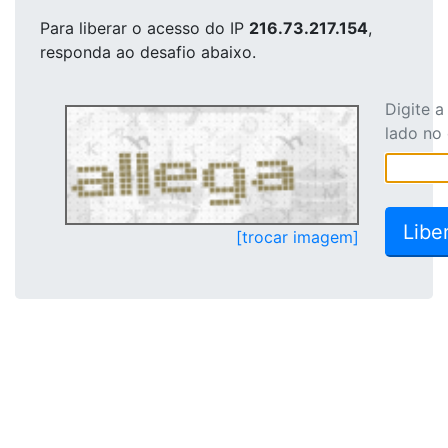
Para liberar o acesso
do IP
216.73.217.154
,
responda ao desafio abaixo.
Digite 
lado no
[trocar imagem]