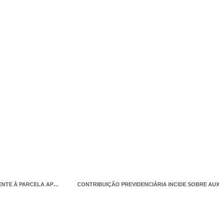
TRF3 GARANTE ISENÇÃO DE IR SOBRE LUCRO NA VENDA DE IMÓVEL REFERENTE À PARCELA APLICADA NA AQUISIÇÃO DE OUTRO
CONTRIBUIÇÃO PREVIDENCIÁRIA INCIDE SOBRE AU