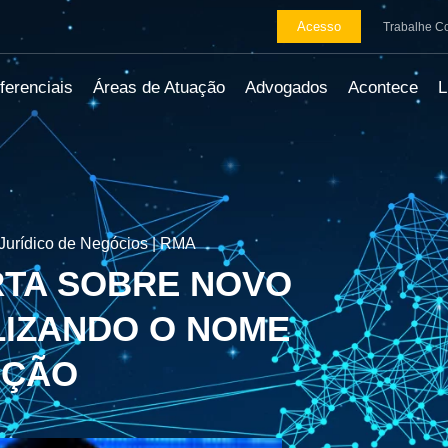
Acesso
Trabalhe C
ferenciais
Áreas de Atuação
Advogados
Acontece
Jurídico de Negócios | RMA
RTA SOBRE NOVO
LIZANDO O NOME
IÇÃO