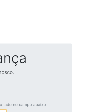
ança
nosco.
ao lado no campo abaixo