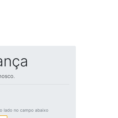
ança
nosco.
ao lado no campo abaixo