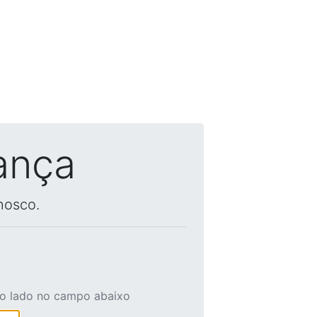
ança
nosco.
ao lado no campo abaixo