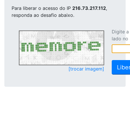
Para liberar o acesso
do IP
216.73.217.112
,
responda ao desafio abaixo.
Digite 
lado no
[trocar imagem]