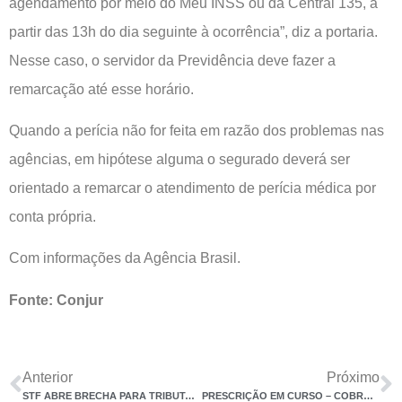
agendamento por meio do Meu INSS ou da Central 135, a
partir das 13h do dia seguinte à ocorrência”, diz a portaria.
Nesse caso, o servidor da Previdência deve fazer a
remarcação até esse horário.
Quando a perícia não for feita em razão dos problemas nas
agências, em hipótese alguma o segurado deverá ser
orientado a remarcar o atendimento de perícia médica por
conta própria.
Com informações da Agência Brasil.
Fonte: Conjur
Anterior
Próximo
STF ABRE BRECHA PARA TRIBUTAÇÃO DE HERANÇA DE FORMA RETROATIVA
PRESCRIÇÃO EM CURSO – COBRAR DANOS POR SER ALVO DE INQUÉRITO NÃO DEPENDE DE RESOLUÇÃO NA SEARA PENAL