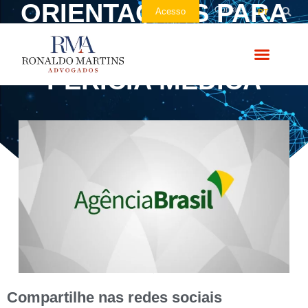
ORIENTAÇÕES PARA
Contato
Acesso
PT
REMARCAÇÃO DE
PERÍCIA MÉDICA
Compartilhe nas redes sociais