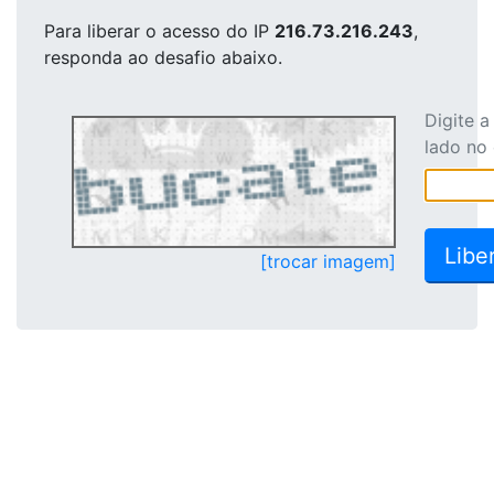
Para liberar o acesso
do IP
216.73.216.243
,
responda ao desafio abaixo.
Digite 
lado no
[trocar imagem]