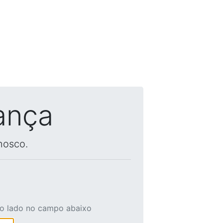
ança
nosco.
ao lado no campo abaixo