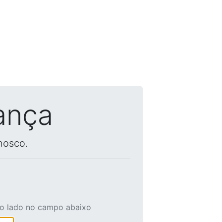
ança
nosco.
ao lado no campo abaixo