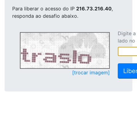
Para liberar o acesso
do IP
216.73.216.40
,
responda ao desafio abaixo.
Digite 
lado no
[trocar imagem]