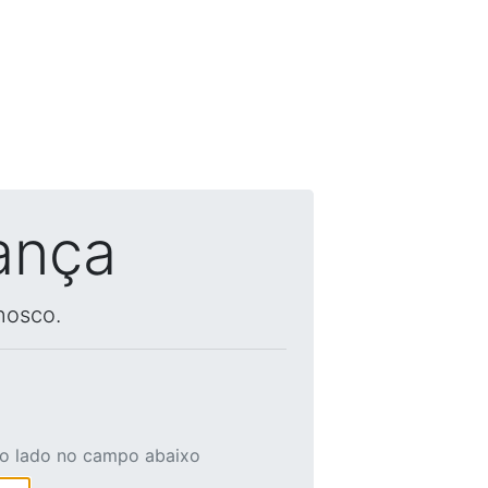
ança
nosco.
ao lado no campo abaixo