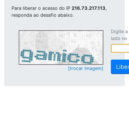
Para liberar o acesso
do IP
216.73.217.113
,
responda ao desafio abaixo.
Digite 
lado no
[trocar imagem]