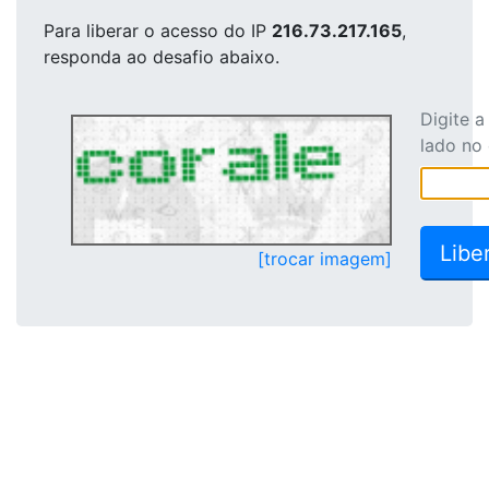
Para liberar o acesso
do IP
216.73.217.165
,
responda ao desafio abaixo.
Digite 
lado no
[trocar imagem]