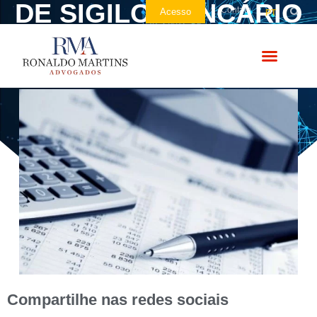
DE SIGILO BANCÁRIO
Contato
Acesso
PT
E FISCAL
Compartilhe nas redes sociais