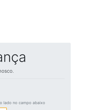
ança
nosco.
ao lado no campo abaixo