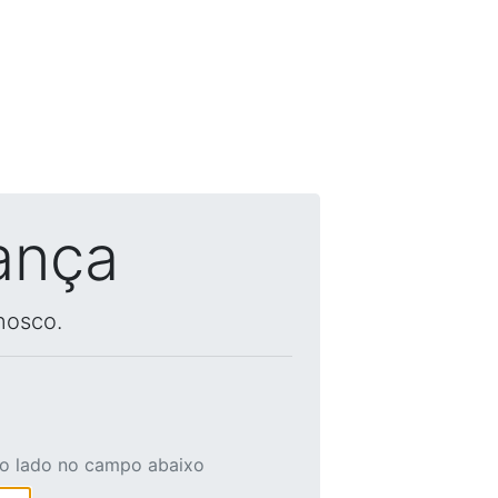
ança
nosco.
ao lado no campo abaixo